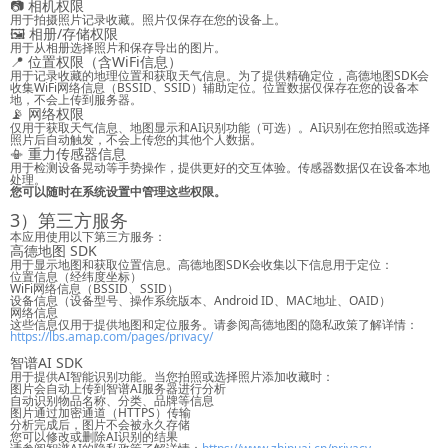
📷 相机权限
用于拍摄照片记录收藏。照片仅保存在您的设备上。
🖼️ 相册/存储权限
用于从相册选择照片和保存导出的图片。
📍 位置权限（含WiFi信息）
用于记录收藏的地理位置和获取天气信息。为了提供精确定位，高德地图SDK会
收集WiFi网络信息（BSSID、SSID）辅助定位。位置数据仅保存在您的设备本
地，不会上传到服务器。
📡 网络权限
仅用于获取天气信息、地图显示和AI识别功能（可选）。AI识别在您拍照或选择
照片后自动触发，不会上传您的其他个人数据。
📳 重力传感器信息
用于检测设备晃动等手势操作，提供更好的交互体验。传感器数据仅在设备本地
处理。
您可以随时在系统设置中管理这些权限。
3）第三方服务
本应用使用以下第三方服务：
高德地图 SDK
用于显示地图和获取位置信息。高德地图SDK会收集以下信息用于定位：
位置信息（经纬度坐标）
WiFi网络信息（BSSID、SSID）
设备信息（设备型号、操作系统版本、Android ID、MAC地址、OAID）
网络信息
这些信息仅用于提供地图和定位服务。请参阅高德地图的隐私政策了解详情：
https://lbs.amap.com/pages/privacy/
智谱AI SDK
用于提供AI智能识别功能。当您拍照或选择照片添加收藏时：
图片会自动上传到智谱AI服务器进行分析
自动识别物品名称、分类、品牌等信息
图片通过加密通道（HTTPS）传输
分析完成后，图片不会被永久存储
您可以修改或删除AI识别的结果