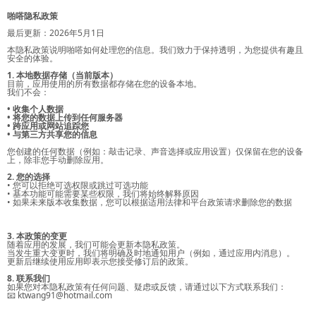
啪嗒隐私政策
最后更新：2026年5月1日
本隐私政策说明啪嗒如何处理您的信息。我们致力于保持透明，为您提供有趣且
安全的体验。
1. 本地数据存储（当前版本）
目前，应用使用的所有数据都存储在您的设备本地。
我们不会：
• 收集个人数据
• 将您的数据上传到任何服务器
• 跨应用或网站追踪您
• 与第三方共享您的信息
您创建的任何数据（例如：敲击记录、声音选择或应用设置）仅保留在您的设备
上，除非您手动删除应用。
2. 您的选择
• 您可以拒绝可选权限或跳过可选功能
• 基本功能可能需要某些权限，我们将始终解释原因
• 如果未来版本收集数据，您可以根据适用法律和平台政策请求删除您的数据
3. 本政策的变更
随着应用的发展，我们可能会更新本隐私政策。
当发生重大变更时，我们将明确及时地通知用户（例如，通过应用内消息）。
更新后继续使用应用即表示您接受修订后的政策。
8. 联系我们
如果您对本隐私政策有任何问题、疑虑或反馈，请通过以下方式联系我们：
📧
ktwang91@hotmail.com