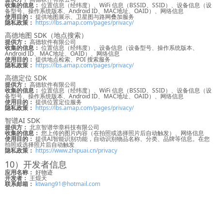
收集的信息：
位置信息（经纬度）、WiFi 信息（BSSID、SSID）、设备信息（设
备型号、操作系统版本、Android ID、MAC地址、OAID）、网络信息
使用目的：
提供地图展示、卫星图与路网叠加服务
隐私政策：
https://lbs.amap.com/pages/privacy/
高德地图 SDK（地点搜索）
提供方：
高德软件有限公司
收集的信息：
位置信息（经纬度）、设备信息（设备型号、操作系统版本、
Android ID、MAC地址、OAID）、网络信息
使用目的：
提供地点检索、POI 搜索服务
隐私政策：
https://lbs.amap.com/pages/privacy/
高德定位 SDK
提供方：
高德软件有限公司
收集的信息：
位置信息（经纬度）、WiFi 信息（BSSID、SSID）、设备信息（设
备型号、操作系统版本、Android ID、MAC地址、OAID）、网络信息
使用目的：
提供位置定位服务
隐私政策：
https://lbs.amap.com/pages/privacy/
智谱AI SDK
提供方：
北京智谱华章科技有限公司
收集的信息：
您上传的图片内容（在拍照或选择照片后自动触发）、网络信息
使用目的：
提供AI智能识别功能，自动识别物品名称、分类、品牌等信息。在您
拍照或选择照片后自动触发
隐私政策：
https://www.zhipuai.cn/privacy
10）开发者信息
应用名称：
好物迹
开发者：
王焜天
联系邮箱：
ktwang91@hotmail.com