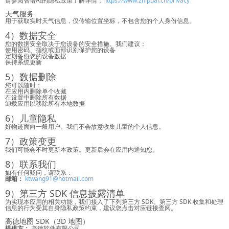
请参阅智谱AI的隐私政策了解详情：
https://www.zhipuai.cn/privacy
天气服务
用于获取实时天气信息，仅传输位置坐标，不包含您的个人身份信息。
4）数据安全
您的数据安全取决于您设备的安全措施。我们建议：
使用密码、指纹或面部识别保护您的设备
定期备份您的设备数据
保持系统更新
5）数据删除
您可以随时：
在应用内删除单个收藏
在设置中删除所有数据
卸载应用以移除所有本地数据
6）儿童隐私
好物迹面向一般用户。我们不会故意收集儿童的个人信息。
7）政策变更
我们可能会不时更新本政策。更新后会在应用内通知您。
8）联系我们
如有任何疑问，请联系：
邮箱：
ktwang91@hotmail.com
9）第三方 SDK 信息披露清单
为实现本应用的相关功能，我们接入了下列第三方 SDK。第三方 SDK 收集和处理
信息的行为受其自身隐私政策约束，建议您点击对应链接查阅。
高德地图 SDK（3D 地图）
提供方：
高德软件有限公司