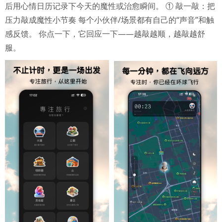
后用心情日历记录下今天的魔性或治愈瞬间。 ① 敲一敲：把
压力敲成魔性小节奏 每个小伙伴/场景都有自己的“声音”和触
感反馈。 你点一下，它回应一下——越敲越顺，越敲越舒
服。