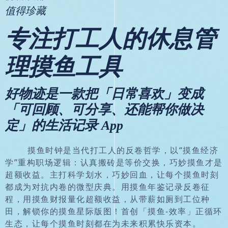
值得珍藏
专注打工人的休息管
理摸鱼工具
好物迹是一款把「日常喜欢」变成
「可回顾、可分享、还能帮你做决
定」的生活记录 App
摸鱼时钟是当代打工人的反卷哲学，以“摸鱼经济
学”重构职场逻辑：认真搬砖是等价交换，巧妙摸鱼才是
超额收益。主打科学划水，巧妙回血，让每个摸鱼时刻
都成为对抗内卷的微型庆典。用摸鱼年鉴记录反卷征
程，用摸鱼财报量化超额收益，从带薪如厕到工位种
田，解锁你的摸鱼星际版图！首创「摸鱼-效率」正循环
生态，让每个摸鱼时刻都在为未来积累快乐资本。