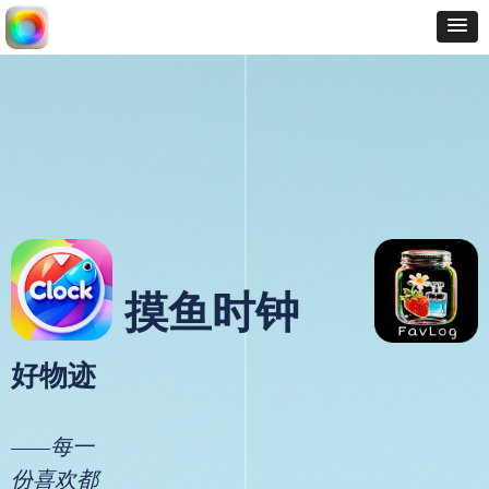
摸鱼时钟
好物迹
——每一
份喜欢都